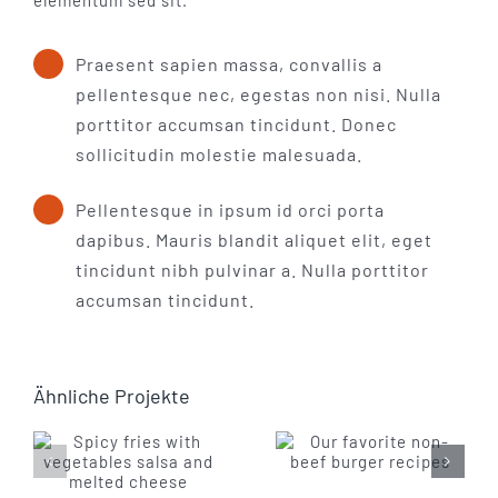
Praesent sapien massa, convallis a
pellentesque nec, egestas non nisi. Nulla
porttitor accumsan tincidunt. Donec
sollicitudin molestie malesuada.
Pellentesque in ipsum id orci porta
dapibus. Mauris blandit aliquet elit, eget
tincidunt nibh pulvinar a. Nulla porttitor
accumsan tincidunt.
s
Our
Thin crust
Ähnliche Projekte
favorite
spinach
s
non-beef
and