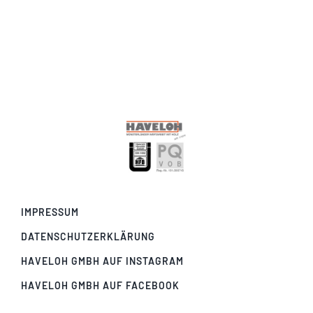
burger
mozzarella
recipes
pizza
IMPRESSUM
DATENSCHUTZERKLÄRUNG
HAVELOH GMBH AUF INSTAGRAM
HAVELOH GMBH AUF FACEBOOK