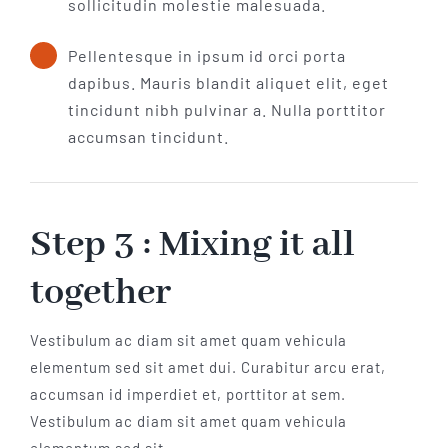
sollicitudin molestie malesuada.
Pellentesque in ipsum id orci porta
dapibus. Mauris blandit aliquet elit, eget
tincidunt nibh pulvinar a. Nulla porttitor
accumsan tincidunt.
Step 3 : Mixing it all
together
Vestibulum ac diam sit amet quam vehicula
elementum sed sit amet dui. Curabitur arcu erat,
accumsan id imperdiet et, porttitor at sem.
Vestibulum ac diam sit amet quam vehicula
elementum sed sit.