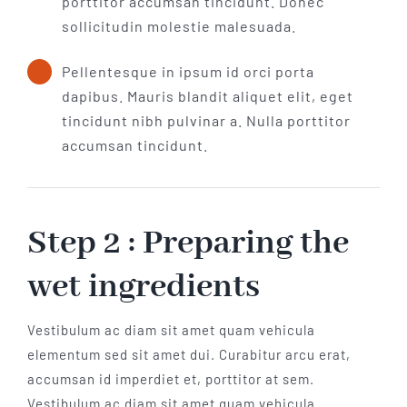
porttitor accumsan tincidunt. Donec
sollicitudin molestie malesuada.
Pellentesque in ipsum id orci porta
dapibus. Mauris blandit aliquet elit, eget
tincidunt nibh pulvinar a. Nulla porttitor
accumsan tincidunt.
Step 2 : Preparing the
wet ingredients
Vestibulum ac diam sit amet quam vehicula
elementum sed sit amet dui. Curabitur arcu erat,
accumsan id imperdiet et, porttitor at sem.
Vestibulum ac diam sit amet quam vehicula