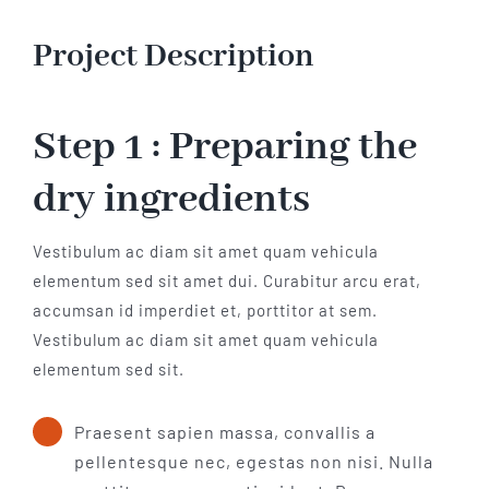
Larger
Image
Leistungen
Project Description
Jobs/Karriere
Step 1 : Preparing the
Kontakt
dry ingredients
Vestibulum ac diam sit amet quam vehicula
elementum sed sit amet dui. Curabitur arcu erat,
accumsan id imperdiet et, porttitor at sem.
Vestibulum ac diam sit amet quam vehicula
elementum sed sit.
Praesent sapien massa, convallis a
pellentesque nec, egestas non nisi. Nulla