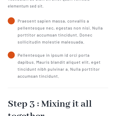
elementum sed sit.
Praesent sapien massa, convallis a
pellentesque nec, egestas non nisi. Nulla
porttitor accumsan tincidunt. Donec
sollicitudin molestie malesuada.
Pellentesque in ipsum id orci porta
dapibus. Mauris blandit aliquet elit, eget
tincidunt nibh pulvinar a. Nulla porttitor
accumsan tincidunt.
Step 3 : Mixing it all