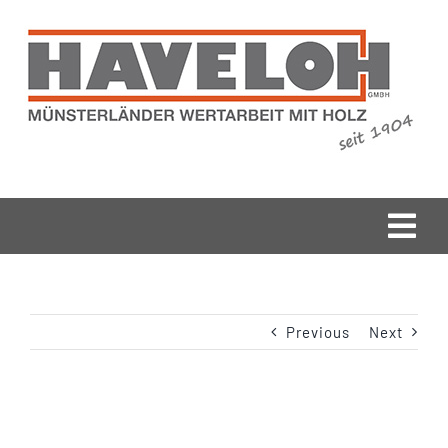
Zum
Inhalt
springen
Togg
Navi
Startseite
Previous
Next
Aktuelles
Unternehmen
View