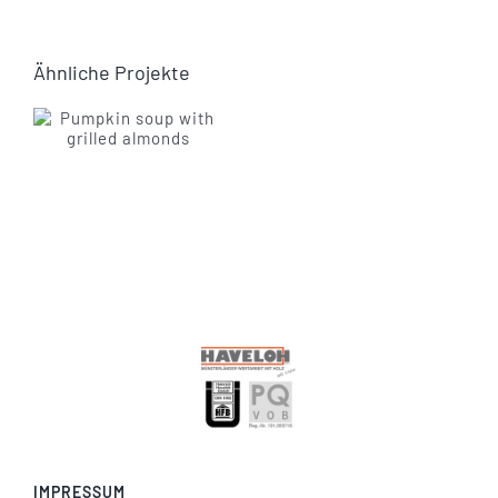
Ähnliche Projekte
h
IMPRESSUM